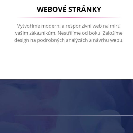
WEBOVÉ STRÁNKY
Vytvoříme moderní a responzivní web na míru
vašim zákazníkům. Nestřílíme od boku. Založíme
design na podrobných analýzách a návrhu webu.