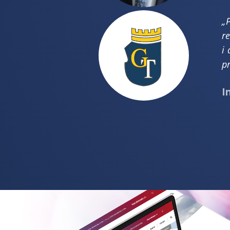
„
r
i
p
I