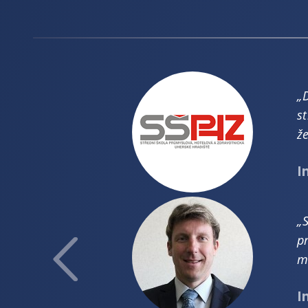
„
s
ž
I
„
p
m
I