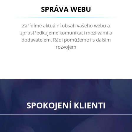
SPRÁVA WEBU
Zařídíme aktuální obsah vašeho webu a
zprostředkujeme komunikaci mezi vámi a
dodavatelem. Rádi pomůžeme i s dalším
rozvojem
SPOKOJENÍ KLIENTI