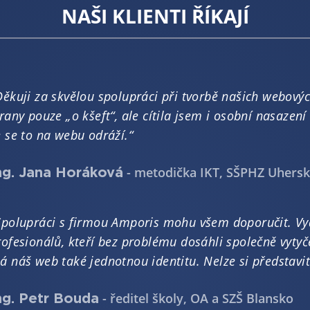
NAŠI KLIENTI ŘÍKAJÍ
Děkuji za skvělou spolupráci při tvorbě našich webovýc
trany pouze „o kšeft“, ale cítila jsem i osobní nasazení
e se to na webu odráží.“
- metodička IKT, SŠPHZ Uhersk
ng. Jana Horáková
Spolupráci s firmou Amporis mohu všem doporučit. Vy
rofesionálů, kteří bez problému dosáhli společně vytyče
á náš web také jednotnou identitu. Nelze si představit 
- ředitel školy, OA a SZŠ Blansko
ng. Petr Bouda