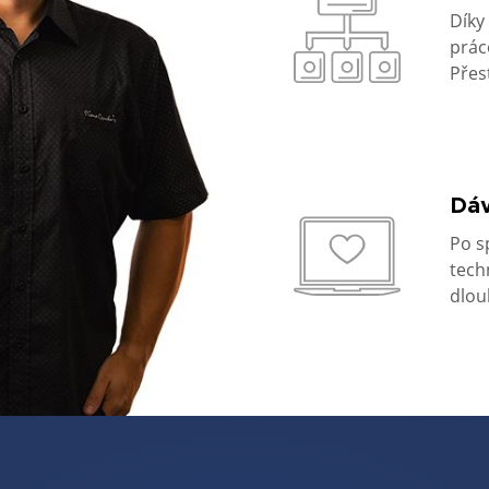
Díky
prác
Přes
Dáv
Po s
tech
dlou