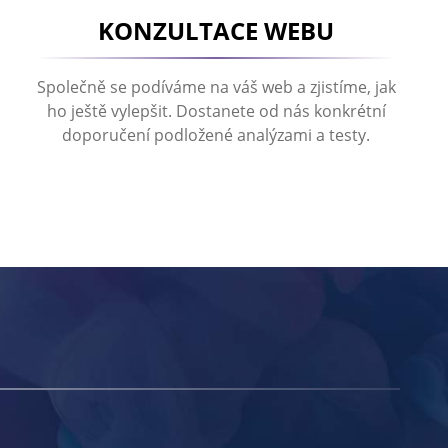
KONZULTACE WEBU
Společně se podíváme na váš web a zjistíme, jak
ho ještě vylepšit. Dostanete od nás konkrétní
doporučení podložené analýzami a testy.