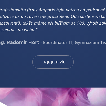
Profesionalita firmy Amporis byla patrná od podrobné
ealizace až po závěrečné proškolení. Od spuštění we
 absolventů, takže máme při blížícím se 100. výročí zal
rezentaci na webu.“
- koordinátor IT, Gymnázium Ti
ng. Radomír Hort
...A JE JICH VÍC