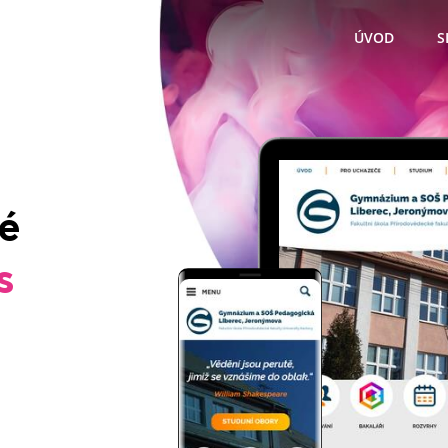
ÚVOD
S
ré
s